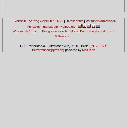
Startseite
|
Vertrag widerrufen
|
AGB
|
Datenschutz
|
Versandinformationen
|
Anfragen
|
Impressum
|
Homepage
Warenkorb / Kasse
|
Kategorieübersicht
|
Mobile Darstellung beenden, zur
Vollansicht
RSR-Performance, Triftstrasse 30b, 03185, Peitz, (
INFO-RSR-
Performance@gmx.de
) powered by
Mallux.de